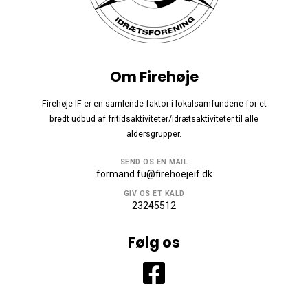
Om Firehøje
Firehøje IF er en samlende faktor i lokalsamfundene for et
bredt udbud af fritidsaktiviteter/idrætsaktiviteter til alle
aldersgrupper.
SEND OS EN MAIL
formand.fu@firehoejeif.dk
GIV OS ET KALD
23245512
Følg os