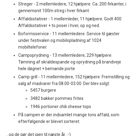
Streger - 2 mellemledere, 12 hjælpere.
Ca. 200 firkanter, i
gennemsnit 100m streg i hver firkant.
Affaldsstativer - 1 mellemleder, 11 hjælpere.
Godt 400
Affaldsstativer + to poser i hver, op og ned.
Boformsservice - 11 mellemledere.
Service til gæster
under festivalen og mobilopladning af 1024
mobiltelefoner.
Campoprydning - 13 mellemledere, 229 hjælpere.
Tømning af skraldespande og oprydning på brandveje
hele døgnet + bemande porte
Camp grill - 11 mellemledere, 152 hjælpere.
Fremstilling og
salg af madvarer fra 08.00-03.00. Der blev solgt:
5457 burgere
3482 bakker pommes frites
1946 portioner chili cheese tops
På campen er der indsamlet mange tons affald, som
efterfølgende er blevet sorteret.
...og de gør det igen til næste år. :-)