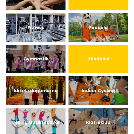
Fitness
Fodbold
Gymnastik
Håndbold
Idræt i dagtimerne
Indoor Cycling
Jelling Musikfestival
Klatreklub