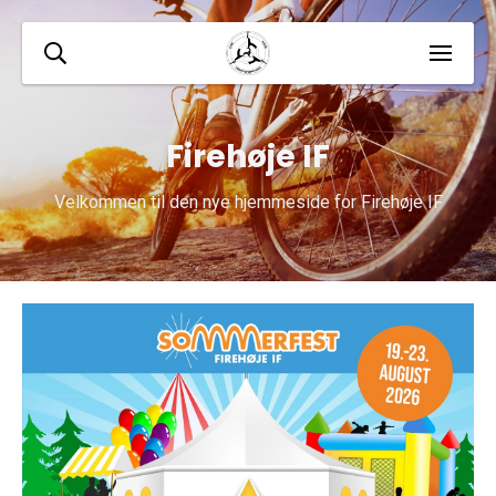
Firehøje IF
Velkommen til den nye hjemmeside for Firehøje IF