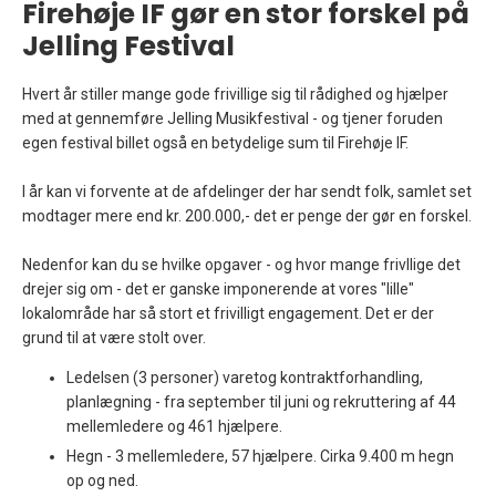
Firehøje IF gør en stor forskel på
Jelling Festival
Hvert år stiller mange gode frivillige sig til rådighed og hjælper
med at gennemføre Jelling Musikfestival - og tjener foruden
egen festival billet også en betydelige sum til Firehøje IF.
I år kan vi forvente at de afdelinger der har sendt folk, samlet set
modtager mere end kr. 200.000,- det er penge der gør en forskel.
Nedenfor kan du se hvilke opgaver - og hvor mange frivllige det
drejer sig om - det er ganske imponerende at vores "lille"
lokalområde har så stort et frivilligt engagement. Det er der
grund til at være stolt over.
Ledelsen (3 personer) varetog kontraktforhandling,
planlægning - fra september til juni og rekruttering af 44
mellemledere og 461 hjælpere.
Hegn - 3 mellemledere, 57 hjælpere.
Cirka 9.400 m hegn
op og ned.