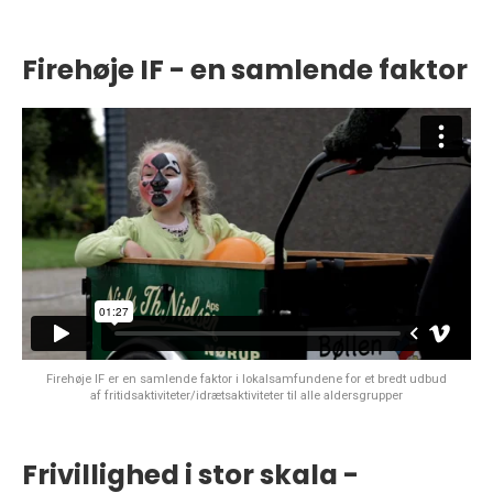
Firehøje IF - en samlende faktor
Firehøje IF er en samlende faktor i lokalsamfundene for et bredt udbud
af fritidsaktiviteter/idrætsaktiviteter til alle aldersgrupper
Frivillighed i stor skala -