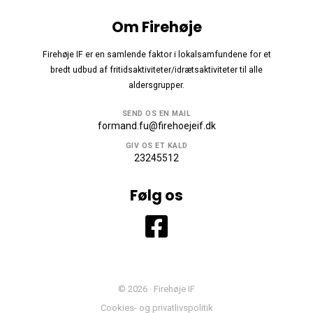
Om Firehøje
Firehøje IF er en samlende faktor i lokalsamfundene for et
bredt udbud af fritidsaktiviteter/idrætsaktiviteter til alle
aldersgrupper.
SEND OS EN MAIL
formand.fu@firehoejeif.dk
GIV OS ET KALD
23245512
Følg os
© 2026 · Firehøje IF
Cookies- og privatlivspolitik