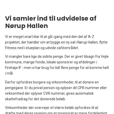
Vi samler ind til udvidelse af
Nørup Hallen
Vi er meget snart klar til at gå i gang med den del af A-Z
projektet, der handler om at bygge en ny sal i Nørup Hallen, flytte
Fitness ned i stueplan og udvide caféområdet.
Vi mangler bare lige de sidste penge. Der er givet tilsagn fra Vejle
kommune, mange fonde, lokale sponsorer og afdelinger i
Firehøje IF - men vi har brug for lidt flere penge for at komme helt
i mål.
Derfor opfordres borgere og virksomheder, til at donere en
pengegave. Er du privat person og oplyser dit CPR nummer eller
virksomhed der oplyser CVR nummer, gives automatisk
skattefradrag for det donerede beløb.
Virksomheder der overvejer et større beløb opfordres til at
drøfte med deres revision om et sponsorat er mere fordelagtigt.