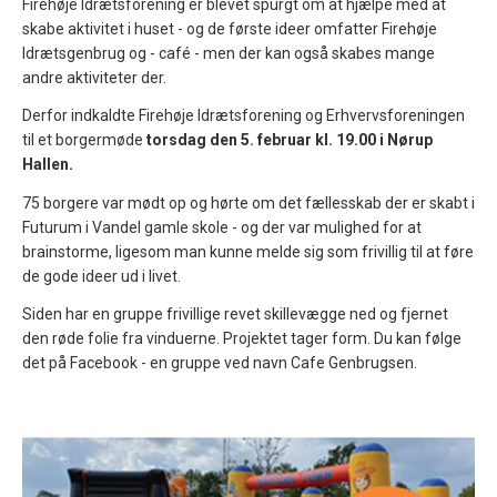
Firehøje Idrætsforening er blevet spurgt om at hjælpe med at
skabe aktivitet i huset - og de første ideer omfatter Firehøje
Idrætsgenbrug og - café - men der kan også skabes mange
andre aktiviteter der.
Derfor indkaldte Firehøje Idrætsforening og Erhvervsforeningen
til et borgermøde
torsdag den 5. februar kl. 19.00 i Nørup
Hallen.
75 borgere var mødt op og hørte om det fællesskab der er skabt i
Futurum i Vandel gamle skole - og der var mulighed for at
brainstorme, ligesom man kunne melde sig som frivillig til at føre
de gode ideer ud i livet.
Siden har en gruppe frivillige revet skillevægge ned og fjernet
den røde folie fra vinduerne. Projektet tager form. Du kan følge
det på Facebook - en gruppe ved navn Cafe Genbrugsen.