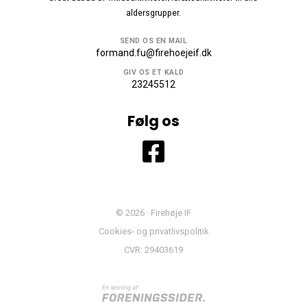
aldersgrupper.
SEND OS EN MAIL
formand.fu@firehoejeif.dk
GIV OS ET KALD
23245512
Følg os
© 2026 · Firehøje IF
Cookies- og privatlivspolitik
CVR: 29403619