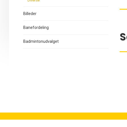
Diverse
Billeder
Banefordeling
S
Badmintonudvalget