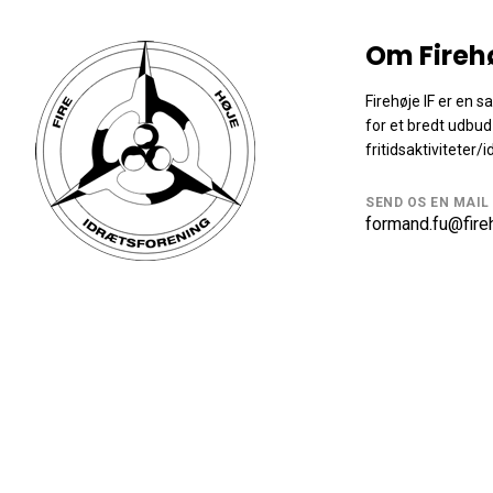
Om Fireh
Firehøje IF er en 
for et bredt udbud
fritidsaktiviteter/i
SEND OS EN MAIL
formand.fu@fireh