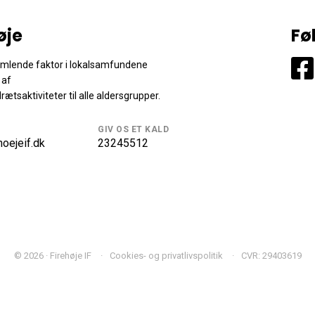
øje
Fø
samlende faktor i lokalsamfundene
 af
drætsaktiviteter til alle aldersgrupper.
GIV OS ET KALD
oejeif.dk
23245512
© 2026 · Firehøje IF
Cookies- og privatlivspolitik
CVR: 29403619