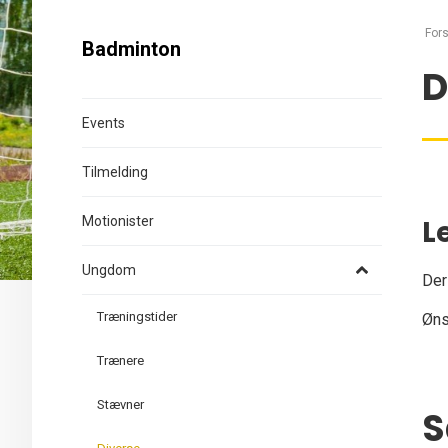
Fors
Badminton
D
Events
Tilmelding
Motionister
L
Ungdom
Der
Træningstider
Øns
Trænere
Stævner
S