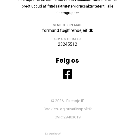
bredt udbud af fritidsaktiviteter/idrætsaktiviteter til alle
aldersgrupper.
SEND OS EN MAIL
formand.fu@firehoejeif.dk
GIV OS ET KALD
23245512
Følg os
© 2026 · Firehøje IF
Cookies- og privatlivspolitik
CVR: 29403619