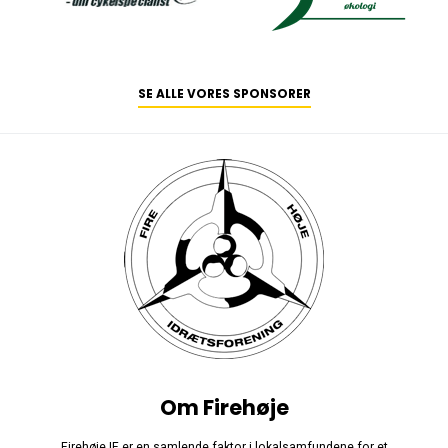
SE ALLE VORES SPONSORER
Om Firehøje
Firehøje IF er en samlende faktor i lokalsamfundene for et