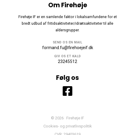
Om Firehøje
Firehøje IF er en samlende faktor i lokalsamfundene for et
bredt udbud af fritidsaktiviteter/idrætsaktiviteter til alle
aldersgrupper.
SEND OS EN MAIL
formand.fu@firehoejeif.dk
GIV OS ET KALD
23245512
Følg os
© 2026 · Firehøje IF
Cookies- og privatlivspolitik
CVR: 29403619