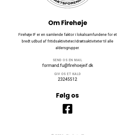
Om Firehøje
Firehøje IF er en samlende faktor i lokalsamfundene for et
bredt udbud af fritidsaktiviteter/idrætsaktiviteter til alle
aldersgrupper.
SEND OS EN MAIL
formand.fu@firehoejeif.dk
GIV OS ET KALD
23245512
Følg os