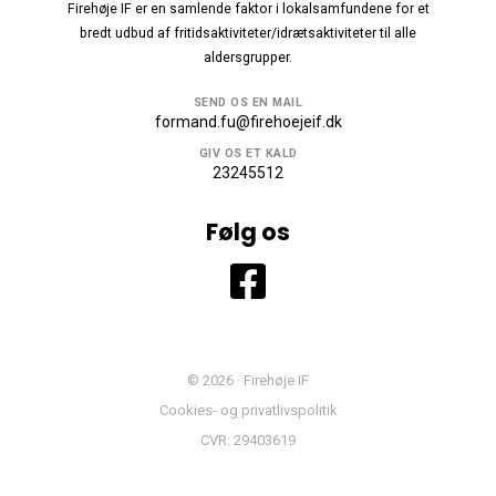
Firehøje IF er en samlende faktor i lokalsamfundene for et
bredt udbud af fritidsaktiviteter/idrætsaktiviteter til alle
aldersgrupper.
SEND OS EN MAIL
formand.fu@firehoejeif.dk
GIV OS ET KALD
23245512
Følg os
© 2026 · Firehøje IF
Cookies- og privatlivspolitik
CVR: 29403619