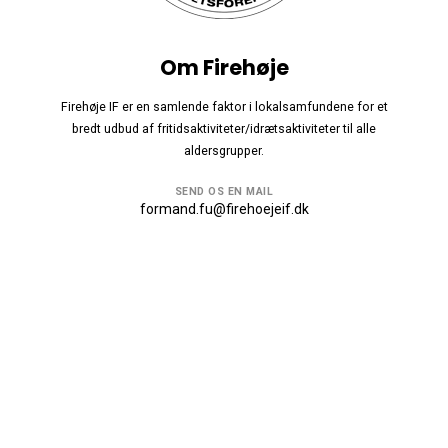
Om Firehøje
Firehøje IF er en samlende faktor i lokalsamfundene for et
bredt udbud af fritidsaktiviteter/idrætsaktiviteter til alle
aldersgrupper.
SEND OS EN MAIL
formand.fu@firehoejeif.dk
GIV OS ET KALD
23245512
Følg os
© 2026 · Firehøje IF