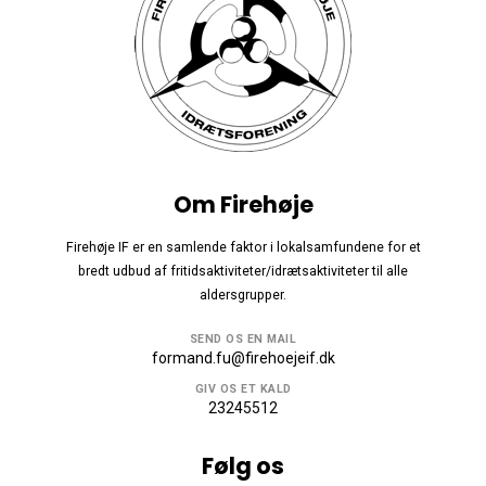
Om Firehøje
Firehøje IF er en samlende faktor i lokalsamfundene for et
bredt udbud af fritidsaktiviteter/idrætsaktiviteter til alle
aldersgrupper.
SEND OS EN MAIL
formand.fu@firehoejeif.dk
GIV OS ET KALD
23245512
Følg os