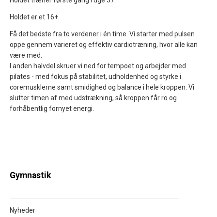
Holdet træner første gang i uge 37.
Holdet er et 16+.
Få det bedste fra to verdener i én time. Vi starter med pulsen
oppe gennem varieret og effektiv cardiotræning, hvor alle kan
være med.
I anden halvdel skruer vi ned for tempoet og arbejder med
pilates - med fokus på stabilitet, udholdenhed og styrke i
coremusklerne samt smidighed og balance i hele kroppen. Vi
slutter timen af med udstrækning, så kroppen får ro og
forhåbentlig fornyet energi.
Gymnastik
Nyheder