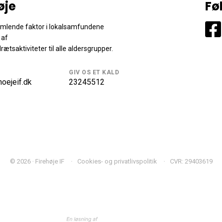
øje
Fø
samlende faktor i lokalsamfundene
 af
drætsaktiviteter til alle aldersgrupper.
GIV OS ET KALD
oejeif.dk
23245512
© 2026 · Firehøje IF
Cookies- og privatlivspolitik
CVR: 29403619