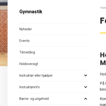
Fors
Gymnastik
F
Nyheder
Events
Tilmelding
H
M
Holdoversigt
Hol
Instruktør eller hjælper
På 
Instruktørinfo
bev
Kom
Børne- og ungehold
man