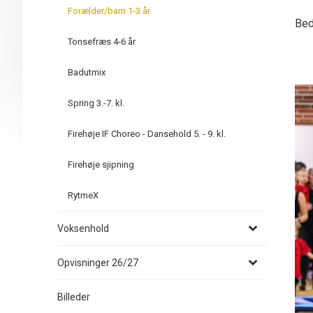
Forælder/barn 1-3 år
Bed
Tonsefræs 4-6 år
Badutmix
Spring 3.-7. kl.
Firehøje IF Choreo - Dansehold 5. - 9. kl.
Firehøje sjipning
RytmeX
Voksenhold
Opvisninger 26/27
Billeder