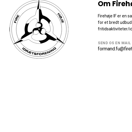
Om Fireh
Firehøje IF er en 
for et bredt udbud
fritidsaktiviteter/i
SEND OS EN MAIL
formand.fu@fireh