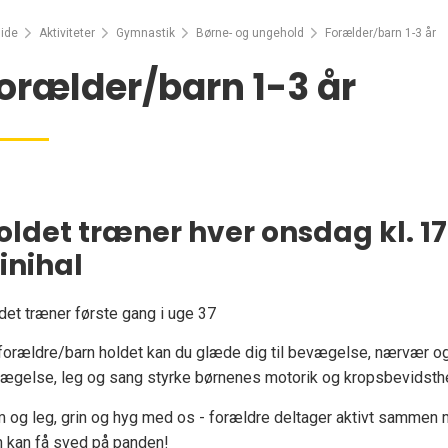
ide
Aktiviteter
Gymnastik
Børne- og ungehold
Forælder/barn 1-3 år
orælder/barn 1-3 år
oldet træner hver onsdag kl. 17
inihal
det træner første gang i uge 37
forældre/barn holdet kan du glæde dig til bevægelse, nærvær og
ægelse, leg og sang styrke børnenes motorik og kropsbevidsth
 og leg, grin og hyg med os - forældre deltager aktivt sammen m
 kan få sved på panden!