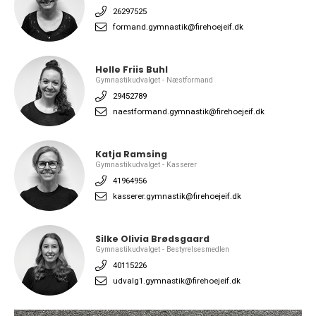
26297525
formand.gymnastik@firehoejeif.dk
Helle Friis Buhl
Gymnastikudvalget - Næstformand
29452789
naestformand.gymnastik@firehoejeif.dk
Katja Ramsing
Gymnastikudvalget - Kasserer
41964956
kasserer.gymnastik@firehoejeif.dk
Silke Olivia Brødsgaard
Gymnastikudvalget - Bestyrelsesmedlen
40115226
udvalg1.gymnastik@firehoejeif.dk