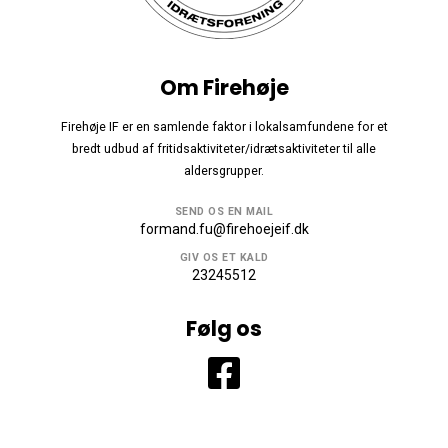
Om Firehøje
Firehøje IF er en samlende faktor i lokalsamfundene for et
bredt udbud af fritidsaktiviteter/idrætsaktiviteter til alle
aldersgrupper.
SEND OS EN MAIL
formand.fu@firehoejeif.dk
GIV OS ET KALD
23245512
Følg os