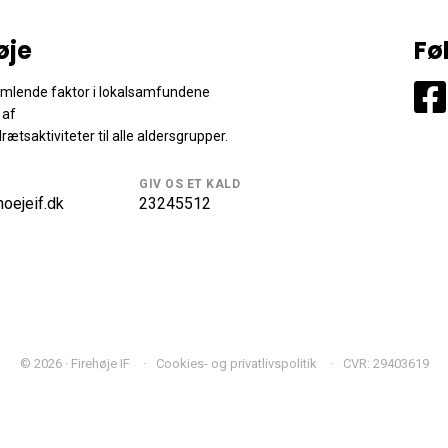
øje
Fø
samlende faktor i lokalsamfundene
 af
drætsaktiviteter til alle aldersgrupper.
GIV OS ET KALD
oejeif.dk
23245512
© 2026 · Firehøje IF
Cookies- og privatlivspolitik
CVR: 29403619