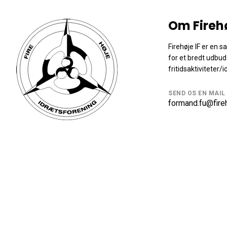
Om Fireh
Firehøje IF er en 
for et bredt udbud
fritidsaktiviteter/i
SEND OS EN MAIL
formand.fu@fireh