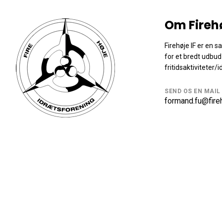
Om Fireh
Firehøje IF er en 
for et bredt udbud
fritidsaktiviteter/i
SEND OS EN MAIL
formand.fu@fireh