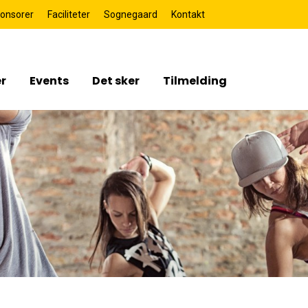
onsorer
Faciliteter
Sognegaard
Kontakt
r
Events
Det sker
Tilmelding