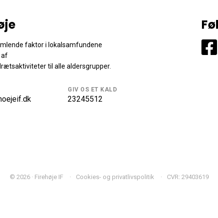
øje
Fø
samlende faktor i lokalsamfundene
 af
drætsaktiviteter til alle aldersgrupper.
GIV OS ET KALD
oejeif.dk
23245512
© 2026 · Firehøje IF
Cookies- og privatlivspolitik
CVR: 29403619