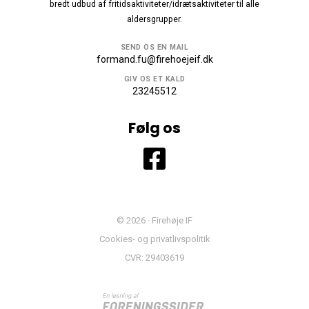
bredt udbud af fritidsaktiviteter/idrætsaktiviteter til alle
aldersgrupper.
SEND OS EN MAIL
formand.fu@firehoejeif.dk
GIV OS ET KALD
23245512
Følg os
© 2026 · Firehøje IF
Cookies- og privatlivspolitik
CVR: 29403619