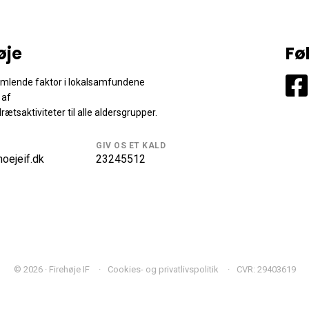
øje
Fø
samlende faktor i lokalsamfundene
 af
drætsaktiviteter til alle aldersgrupper.
GIV OS ET KALD
oejeif.dk
23245512
© 2026 · Firehøje IF
Cookies- og privatlivspolitik
CVR: 29403619