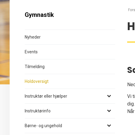
Fors
Gymnastik
H
Nyheder
Events
Tilmelding
S
Holdoversigt
Ned
Vi 
Instruktør eller hjælper
dig.
Instruktørinfo
Når
Børne- og ungehold