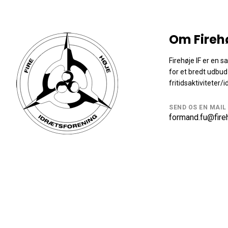
Om Fireh
Firehøje IF er en 
for et bredt udbud
fritidsaktiviteter/i
SEND OS EN MAIL
formand.fu@fireh