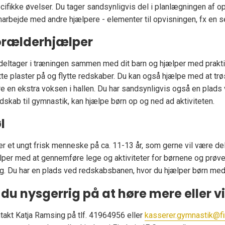
cifikke øvelser. Du tager sandsynligvis del i planlægningen af 
arbejde med andre hjælpere - elementer til opvisningen, fx en se
orælderhjælper
deltager i træningen sammen med dit barn og hjælper med praktis
te plaster på og flytte redskaber. Du kan også hjælpe med at trø
e en ekstra voksen i hallen. Du har sandsynligvis også en plads
dskab til gymnastik, kan hjælpe børn op og ned ad aktiviteten.
l
er et ungt frisk menneske på ca. 11-13 år, som gerne vil være de
lper med at gennemføre lege og aktiviteter for børnene og prøve
g. Du har en plads ved redskabsbanen, hvor du hjælper børn med a
 du nysgerrig på at høre mere eller v
takt Katja Ramsing på tlf. 41964956 eller
kasserer.gymnastik@fi