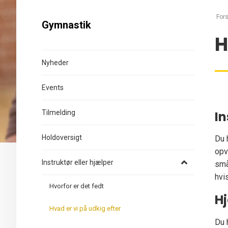
Fors
Gymnastik
H
Nyheder
Events
Tilmelding
In
Holdoversigt
Du 
opv
Instruktør eller hjælper
små
hvi
Hvorfor er det fedt
H
Hvad er vi på udkig efter
Du 