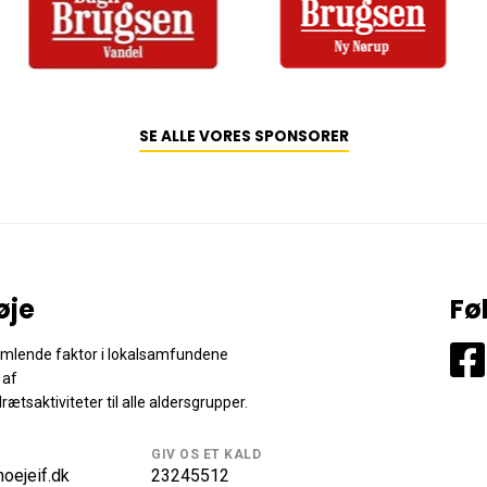
SE ALLE VORES SPONSORER
øje
Fø
samlende faktor i lokalsamfundene
 af
drætsaktiviteter til alle aldersgrupper.
GIV OS ET KALD
oejeif.dk
23245512