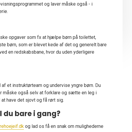
opvisningsprogrammet og laver måske også - i
rie.
ke opgaver som fx at hjælpe børn på toilettet,
ste børn, som er blevet kede af det og generelt bare
 ved en redskabsbane, hvor du uden yderligere
l af et instruktørteam og undervise yngre børn. Du
r måske også selv at forklare og sætte en leg i
t have det sjovt og få rørt sig.
il du bare i gang?
rehoejeif.dk
og lad os få en snak om mulighederne