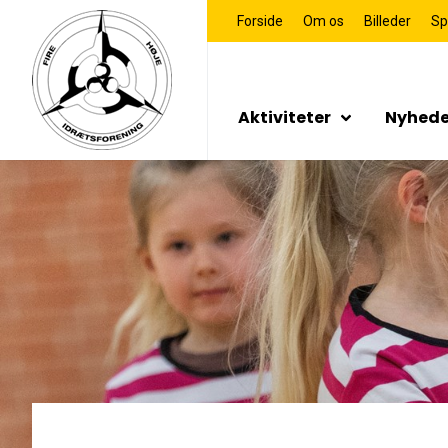
Forside
Om os
Billeder
Sp
Aktiviteter
Nyhede