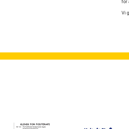
for
Vi g