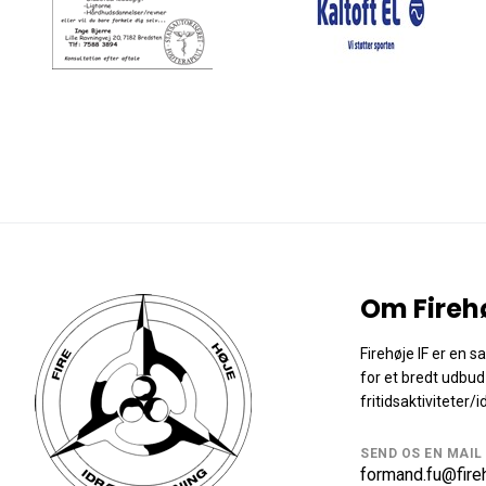
Om Fireh
Firehøje IF er en 
for et bredt udbud
fritidsaktiviteter/i
SEND OS EN MAIL
formand.fu@fireh