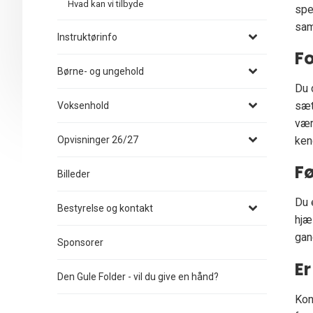
Hvad kan vi tilbyde
spe
sam
Instruktørinfo
F
Børne- og ungehold
Du 
sæt
Voksenhold
vær
ken
Opvisninger 26/27
Fø
Billeder
Du 
Bestyrelse og kontakt
hjæ
gan
Sponsorer
Er
Den Gule Folder - vil du give en hånd?
Kon