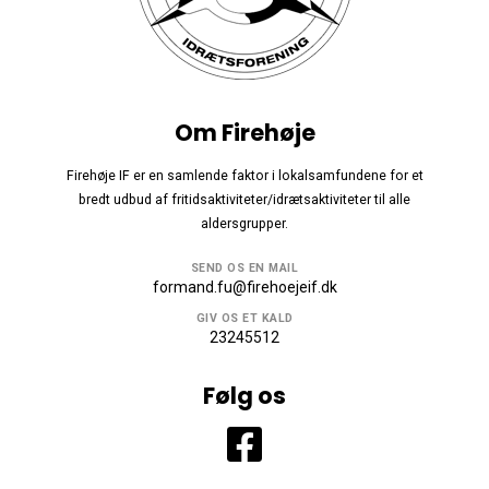
Om Firehøje
Firehøje IF er en samlende faktor i lokalsamfundene for et
bredt udbud af fritidsaktiviteter/idrætsaktiviteter til alle
aldersgrupper.
SEND OS EN MAIL
formand.fu@firehoejeif.dk
GIV OS ET KALD
23245512
Følg os